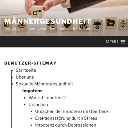
Zum
Inhalt
springen
MÄNNERGESUNDHEIT
Der Weg zu einem gesunden Leben jedes Mannes!
MENU
BENUTZER-SITEMAP
Startseite
Über uns
Sexuelle Männergesundheit
Impotenz
Was ist Impotenz?
Ursachen
Ursachen der Impotenz im Überblick
Erektionsstörung durch Stress
Impotenz durch Depressionen