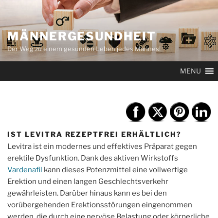
Zum
Inhalt
springen
MÄNNERGESUNDHEIT
Der Weg zu einem gesunden Leben jedes Mannes!
MENU
IST LEVITRA REZEPTFREI ERHÄLTLICH?
Levitra ist ein modernes und effektives Präparat gegen
erektile Dysfunktion. Dank des aktiven Wirkstoffs
Vardenafil
kann dieses Potenzmittel eine vollwertige
Erektion und einen langen Geschlechtsverkehr
gewährleisten. Darüber hinaus kann es bei den
vorübergehenden Erektionsstörungen eingenommen
werden, die durch eine nervöse Belastung oder körperliche