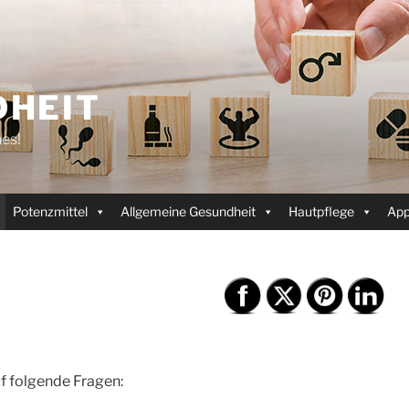
HEIT
es!
Potenzmittel
Allgemeine Gesundheit
Hautpflege
Ap
uf folgende Fragen: