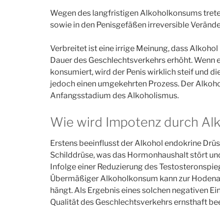
Wegen des langfristigen Alkoholkonsums treten
sowie in den Penisgefäßen irreversible Veränder
Verbreitet ist eine irrige Meinung, dass Alkohol
Dauer des Geschlechtsverkehrs erhöht. Wenn ei
konsumiert, wird der Penis wirklich steif und di
jedoch einen umgekehrten Prozess. Der Alkoho
Anfangsstadium des Alkoholismus.
Wie wird Impotenz durch Alk
Erstens beeinflusst der Alkohol endokrine Drü
Schilddrüse, was das Hormonhaushalt stört und 
Infolge einer Reduzierung des Testosteronspiege
Übermäßiger Alkoholkonsum kann zur Hodenatr
hängt. Als Ergebnis eines solchen negativen Ein
Qualität des Geschlechtsverkehrs ernsthaft bee