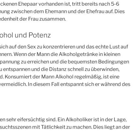
08
01
ckenen Ehepaar vorhanden ist, tritt bereits nach 5-6
ehung zwischen dem Ehemann und der Ehefrau auf. Dies
iedenheit der Frau zusammen.
FAKT
FAKT
kohol und Potenz
ich auf den Sex zu konzentrieren und das echte Lust auf
nnern. Wenn der Mann die Alkoholgetränke in kleinen
tspannung zu erreichen und die bequemsten Bedingungen
Männer…
Männer…
h zu entspannen und die Distanz schnell zu überwinden,
en rund sieben
…führen einen
nd. Konsumiert der Mann Alkohol regelmäßig, ist eine
rmeidlich. In diesem Fall entspannt sich er während des
früher an einem
riskanteren
zinfarkt als
Lebensstil
Frauen.
 sehr eifersüchtig sind. Ein Alkoholiker ist in der Lage,
rsuchtsszenen mit Tätlichkeit zu machen. Dies liegt an der