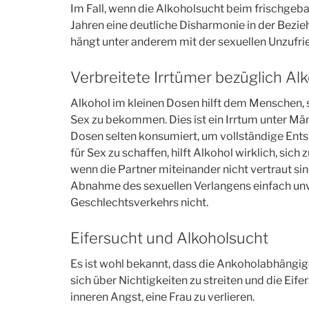
07
Im Fall, wenn die Alkoholsucht beim frischgeba
Jahren eine deutliche Disharmonie in der Bezi
hängt unter anderem mit der sexuellen Unzufr
FAKT
Verbreitete Irrtümer bezüglich Al
Alkohol im kleinen Dosen hilft dem Menschen, s
Sex zu bekommen. Dies ist ein Irrtum unter Mä
Dosen selten konsumiert, um vollständige En
Männer…
für Sex zu schaffen, hilft Alkohol wirklich, sic
e
…haben häufiger Aids
…sterb
wenn die Partner miteinander nicht vertraut si
Abnahme des sexuellen Verlangens einfach unve
Jahre 
Geschlechtsverkehrs nicht.
Her
Eifersucht und Alkoholsucht
Es ist wohl bekannt, dass die Ankoholabhängigen
sich über Nichtigkeiten zu streiten und die Eife
inneren Angst, eine Frau zu verlieren.