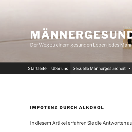
Zum
Inhalt
springen
MÄNNERGESUND
Der Weg zu einem gesunden Leben jedes Mann
Startseite
Über uns
Sexuelle Männergesundheit
IMPOTENZ DURCH ALKOHOL
In diesem Artikel erfahren Sie die Antworten a