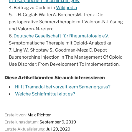
https://pubchem.ncbi.nlm.nih.gov/
Beitrag zu Codein in
Wikipedia
T. H. CeglaF. WalterA. BorchersM. Trenz. Die
postoperative Schmerztherapie mit Valoron-N-Lösung
und Valoron-N-retard
Deutsche Gesellschaft für Rheumatologie e.V.
Symptomatische Therapie mit Opioid-Analgetika
Ling W., Shoptaw S., Goodman-Meza D. Depot
Buprenorphine Injection In The Management Of Opioid
Use Disorder: From Development To Implementation.
Diese Artikel könnten Sie auch interessieren
Hilft Tramadol bei vorzeitigem Samenerguss?
Welche Schlafmittel gibt es?
Erstellt von:
Max Richter
Erstellungsdatum:
September 9, 2019
Letzte Aktualisierung:
Juli 29, 2020