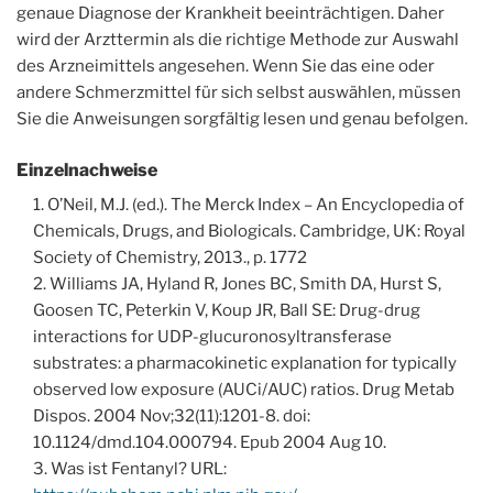
genaue Diagnose der Krankheit beeinträchtigen. Daher
wird der Arzttermin als die richtige Methode zur Auswahl
des Arzneimittels angesehen. Wenn Sie das eine oder
andere Schmerzmittel für sich selbst auswählen, müssen
Sie die Anweisungen sorgfältig lesen und genau befolgen.
Einzelnachweise
O’Neil, M.J. (ed.). The Merck Index – An Encyclopedia of
Chemicals, Drugs, and Biologicals. Cambridge, UK: Royal
Society of Chemistry, 2013., p. 1772
Williams JA, Hyland R, Jones BC, Smith DA, Hurst S,
Goosen TC, Peterkin V, Koup JR, Ball SE: Drug-drug
interactions for UDP-glucuronosyltransferase
substrates: a pharmacokinetic explanation for typically
observed low exposure (AUCi/AUC) ratios. Drug Metab
Dispos. 2004 Nov;32(11):1201-8. doi:
10.1124/dmd.104.000794. Epub 2004 Aug 10.
Was ist Fentanyl? URL: