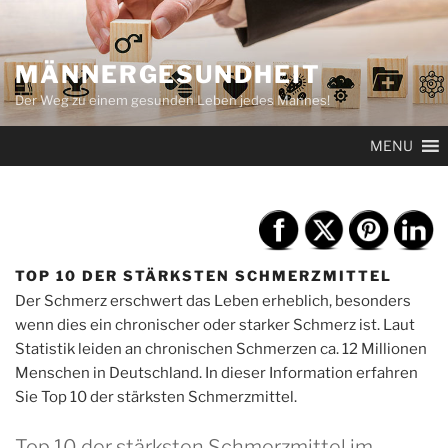
Zum
Inhalt
springen
MÄNNERGESUNDHEIT
Der Weg zu einem gesunden Leben jedes Mannes!
MENU
TOP 10 DER STÄRKSTEN SCHMERZMITTEL
Der Schmerz erschwert das Leben erheblich, besonders
wenn dies ein chronischer oder starker Schmerz ist. Laut
Statistik leiden an chronischen Schmerzen ca. 12 Millionen
Menschen in Deutschland. In dieser Information erfahren
Sie Top 10 der stärksten Schmerzmittel.
Top 10 der stärksten Schmerzmittel im