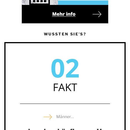
WUSSTEN SIE’S?
02
FAKT
Männer…