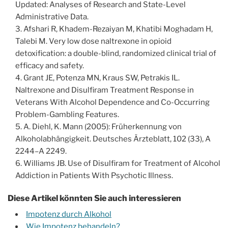
Updated: Analyses of Research and State-Level
Administrative Data.
Afshari R, Khadem-Rezaiyan M, Khatibi Moghadam H,
Talebi M. Very low dose naltrexone in opioid
detoxification: a double-blind, randomized clinical trial of
efficacy and safety.
Grant JE, Potenza MN, Kraus SW, Petrakis IL.
Naltrexone and Disulfiram Treatment Response in
Veterans With Alcohol Dependence and Co-Occurring
Problem-Gambling Features.
A. Diehl, K. Mann (2005): Früherkennung von
Alkoholabhängigkeit. Deutsches Ärzteblatt, 102 (33), A
2244–A 2249.
Williams JB. Use of Disulfiram for Treatment of Alcohol
Addiction in Patients With Psychotic Illness.
Diese Artikel könnten Sie auch interessieren
Impotenz durch Alkohol
Wie Impotenz behandeln?