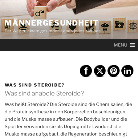
Zum
Inhalt
springen
MÄNNERGESUNDHEIT
Der Weg zu einem gesunden Leben jedes Mannes!
MENU
WAS SIND STEROIDE?
Was sind anabole Steroide?
Was heißt Steroide? Die Steroide sind die Chemikalien, die
die Proteinsynthese in den Körperzellen beschleunigen
und die Muskelmasse aufbauen. Die Bodybuilder und die
Sportler verwenden sie als Dopingmittel, wodurch die
Muskelmasse aufgebaut, die Regeneration beschleunigt