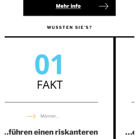
WUSSTEN SIE’S?
02
FAKT
Männer…
…erkranken häufiger an Herz-