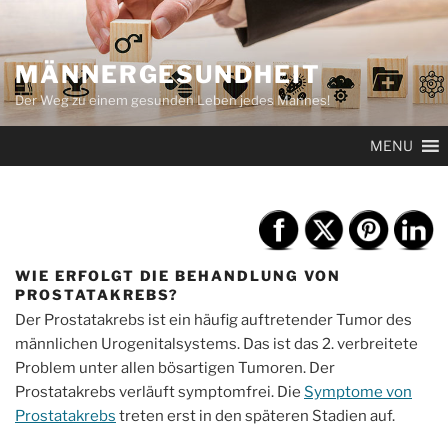
Zum
Inhalt
springen
MÄNNERGESUNDHEIT
Der Weg zu einem gesunden Leben jedes Mannes!
MENU
WIE ERFOLGT DIE BEHANDLUNG VON
PROSTATAKREBS?
Der Prostatakrebs ist ein häufig auftretender Tumor des
männlichen Urogenitalsystems. Das ist das 2. verbreitete
Problem unter allen bösartigen Tumoren. Der
Prostatakrebs verläuft symptomfrei. Die
Symptome von
Prostatakrebs
treten erst in den späteren Stadien auf.