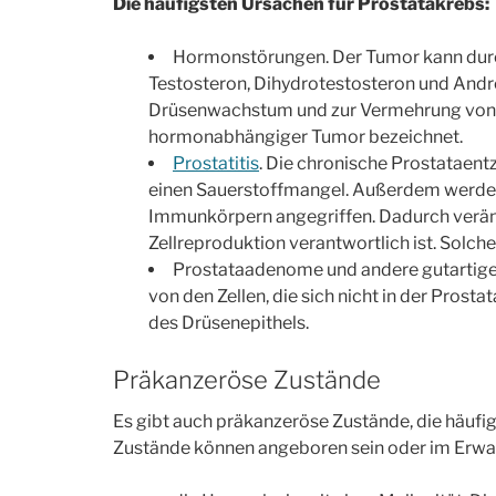
Die häufigsten Ursachen für Prostatakrebs:
Hormonstörungen. Der Tumor kann dur
Testosteron, Dihydrotestosteron und Andr
Drüsenwachstum und zur Vermehrung von T
hormonabhängiger Tumor bezeichnet.
Prostatitis
. Die chronische Prostataent
einen Sauerstoffmangel. Außerdem werden 
Immunkörpern angegriffen. Dadurch verände
Zellreproduktion verantwortlich ist. Solc
Prostataadenome und andere gutartige 
von den Zellen, die sich nicht in der Prosta
des Drüsenepithels.
Präkanzeröse Zustände
Es gibt auch präkanzeröse Zustände, die häufi
Zustände können angeboren sein oder im Erwac