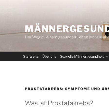
Zum
Inhalt
springen
MÄNNERGESUND
Der Weg zu einem gesunden Leben jedes Mann
Startseite
Über uns
Sexuelle Männergesundheit
PROSTATAKREBS: SYMPTOME UND UR
Was ist Prostatakrebs?