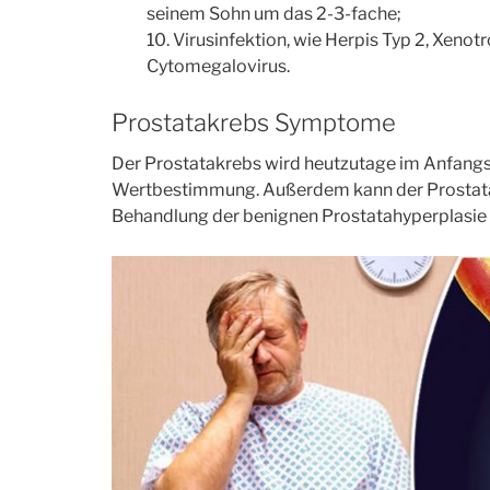
07
seinem Sohn um das 2-3-fache;
Virusinfektion, wie Herpis Typ 2, Xenotr
Cytomegalovirus.
FAKT
Prostatakrebs Symptome
Der Prostatakrebs wird heutzutage im Anfangss
Wertbestimmung. Außerdem kann der Prostata
Behandlung der benignen Prostatahyperplasie
Männer…
e
…haben häufiger Aids
…sterb
Jahre 
Her