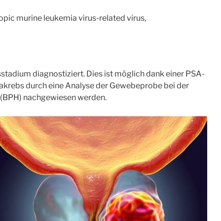
08
01
opic murine leukemia virus-related virus,
FAKT
FAKT
tadium diagnostiziert. Dies ist möglich dank einer PSA-
krebs durch eine Analyse der Gewebeprobe bei der
 (BPH) nachgewiesen werden.
Männer…
Männer…
en rund sieben
…führen einen
früher an einem
riskanteren
zinfarkt als
Lebensstil
Frauen.