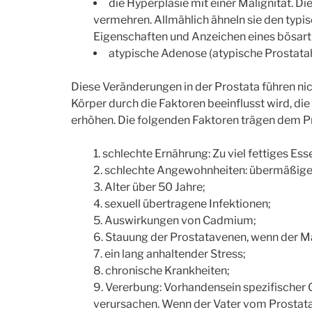
die Hyperplasie mit einer Malignität. Di
vermehren. Allmählich ähneln sie den typis
Eigenschaften und Anzeichen eines bösar
atypische Adenose (atypische Prostatah
Diese Veränderungen in der Prostata führen ni
Körper durch die Faktoren beeinflusst wird, di
erhöhen. Die folgenden Faktoren trägen dem Pr
schlechte Ernährung: Zu viel fettiges Ess
schlechte Angewohnheiten: übermäßige
Alter über 50 Jahre;
sexuell übertragene Infektionen;
Auswirkungen von Cadmium;
Stauung der Prostatavenen, wenn der Man
ein lang anhaltender Stress;
chronische Krankheiten;
Vererbung: Vorhandensein spezifischer
verursachen. Wenn der Vater vom Prostatakr