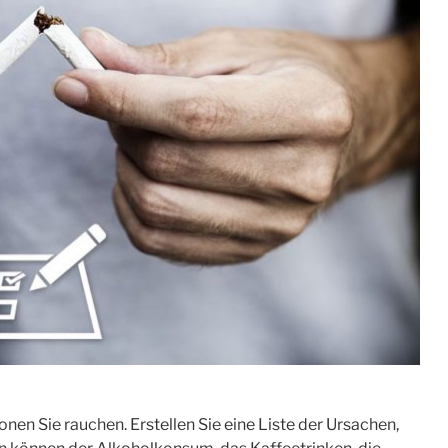
08
01
FAKT
FAKT
Männer…
Männer…
en rund sieben
…führen einen
früher an einem
riskanteren
zinfarkt als
Lebensstil
Frauen.
nen Sie rauchen. Erstellen Sie eine Liste der Ursachen,