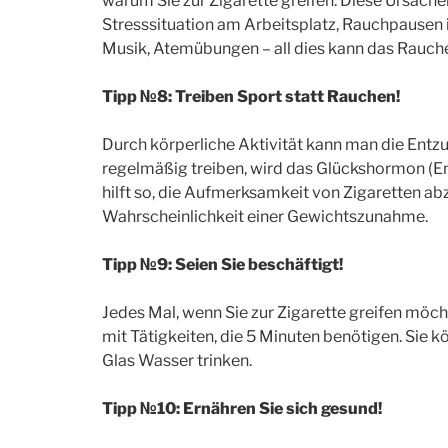
warum Sie zur Zigarette greifen. Diese Ursach
Stresssituation am Arbeitsplatz, Rauchpausen in
Musik, Atemübungen – all dies kann das Rauch
Tipp №8: Treiben Sport statt Rauchen!
Durch körperliche Aktivität kann man die Ent
regelmäßig treiben, wird das Glückshormon (En
hilft so, die Aufmerksamkeit von Zigaretten a
Wahrscheinlichkeit einer Gewichtszunahme.
Tipp №9: Seien Sie beschäftigt!
Jedes Mal, wenn Sie zur Zigarette greifen möchte
mit Tätigkeiten, die 5 Minuten benötigen. Sie 
Glas Wasser trinken.
Tipp №10: Ernähren Sie sich gesund!