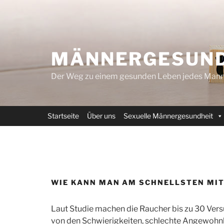
Zum
Inhalt
springen
MÄNNERGESUND
Der Weg zu einem gesunden Leben jedes Mann
Startseite
Über uns
Sexuelle Männergesundheit
WIE KANN MAN AM SCHNELLSTEN MI
Laut Studie machen die Raucher bis zu 30 Vers
von den Schwierigkeiten, schlechte Angewohnh