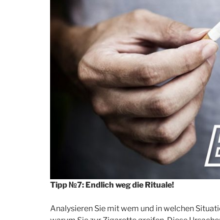
07
FAKT
Männer…
e
…haben häufiger Aids
…sterb
Jahre 
Her
Tipp №7: Endlich weg die Rituale!
Analysieren Sie mit wem und in welchen Situatio