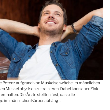
 die Potenz aufgrund von Muskelschwäche im männlichen
esen Muskel physisch zu trainieren. Dabei kann aber Zink
nthalten. Die Ärzte stellten fest, dass die
ge im männlichen Körper abhängt.