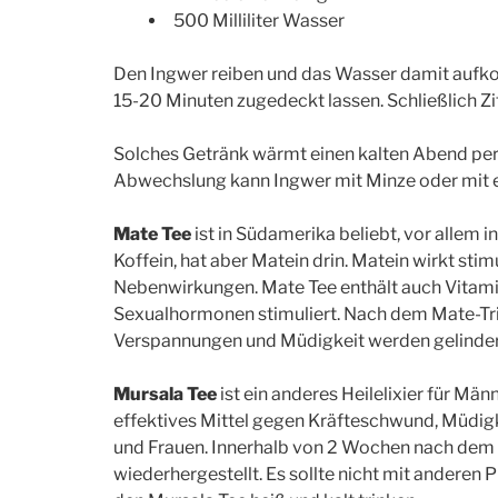
500 Milliliter Wasser
Den Ingwer reiben und das Wasser damit aufko
15-20 Minuten zugedeckt lassen. Schließlich Z
Solches Getränk wärmt einen kalten Abend perfe
Abwechslung kann Ingwer mit Minze oder mit e
Mate Tee
ist in Südamerika beliebt, vor allem i
Koffein, hat aber Matein drin. Matein wirkt st
Nebenwirkungen. Mate Tee enthält auch Vitamin
Sexualhormonen stimuliert. Nach dem Mate-Trin
Verspannungen und Müdigkeit werden gelinder
Mursala Tee
ist ein anderes Heilelixier für Män
effektives Mittel gegen Kräfteschwund, Müdig
und Frauen. Innerhalb von 2 Wochen nach dem
wiederhergestellt. Es sollte nicht mit andere