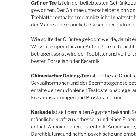
Grüner Tee
ist ein der beliebtesten Getränke z
gewonnen. Der Grüntee unterscheidet sich vo
Teeblätter enthalten mehr nützliche Inhaltssto
der Mann seine männliche Gesundheit aufrecht
Wie sollte der Grüntee gekocht werde, damit e
Wassertemperatur zum Aufgießen sollte nicht me
betragen, sonst wird der Tee bitter und verlie
besten Porzellan oder Keramik.
Chinesischer Oolong-Tee
ist der beste Grüntee
Sexualhormonen und der Spermatogenese betei
erhalte den empfohlenen Testosteronspiegel au
Erektionsstörungen und Prostataadenom.
Karkade
ist seit dem alten Ägypten bekannt. S
männliche Kraft zu verbessern und einen Erben
enthält Antioxidantien, essentielle Aminosäure
Durchblutung und helfen, psychische und emot