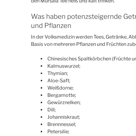
den Mursala Tee heiß und kalt trinken.
Was haben potenzsteigernde Get
und Pflanzen
In der Volksmedizin werden Tees, Getränke, A
Basis von mehreren Pflanzen und Früchten zuber
Chinesisches Spaltkörbchen (Früchte un
Kalmuswurzel;
Thymian;
Aloe-Saft;
Weißdorne;
Bergamotte;
Gewürznelken;
Dill;
Johanniskraut;
Brennnessel;
Petersilie;