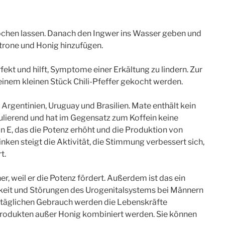
chen lassen. Danach den Ingwer ins Wasser geben und
itrone und Honig hinzufügen.
kt und hilft, Symptome einer Erkältung zu lindern. Zur
inem kleinen Stück Chili-Pfeffer gekocht werden.
n Argentinien, Uruguay und Brasilien. Mate enthält kein
imulierend und hat im Gegensatz zum Koffein keine
 E, das die Potenz erhöht und die Produktion von
ken steigt die Aktivität, die Stimmung verbessert sich,
t.
ner, weil er die Potenz fördert. Außerdem ist das ein
keit und Störungen des Urogenitalsystems bei Männern
 täglichen Gebrauch werden die Lebenskräfte
n Produkten außer Honig kombiniert werden. Sie können