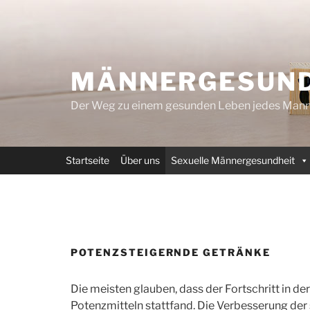
Zum
Inhalt
springen
MÄNNERGESUND
Der Weg zu einem gesunden Leben jedes Mann
Startseite
Über uns
Sexuelle Männergesundheit
POTENZSTEIGERNDE GETRÄNKE
Die meisten glauben, dass der Fortschritt in d
Potenzmitteln stattfand. Die Verbesserung der s