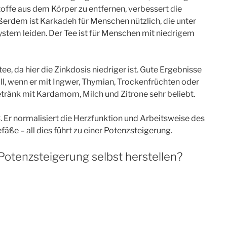
08
01
toffe aus dem Körper zu entfernen, verbessert die
ußerdem ist Karkadeh für Menschen nützlich, die unter
stem leiden. Der Tee ist für Menschen mit niedrigem
FAKT
FAKT
tee, da hier die Zinkdosis niedriger ist. Gute Ergebnisse
all, wenn er mit Ingwer, Thymian, Trockenfrüchten oder
tränk mit Kardamom, Milch und Zitrone sehr beliebt.
Männer…
Männer…
C. Er normalisiert die Herzfunktion und Arbeitsweise des
en rund sieben
…führen einen
fäße – all dies führt zu einer Potenzsteigerung.
früher an einem
riskanteren
otenzsteigerung selbst herstellen?
zinfarkt als
Lebensstil
Frauen.