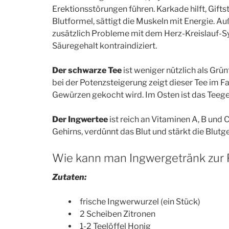
07
Erektionsstörungen führen. Karkade hilft, Gifts
Blutformel, sättigt die Muskeln mit Energie. A
zusätzlich Probleme mit dem Herz-Kreislauf-Sy
FAKT
Säuregehalt kontraindiziert.
Der schwarze Tee
ist weniger nützlich als Grün
bei der Potenzsteigerung zeigt dieser Tee im F
Gewürzen gekocht wird. Im Osten ist das Teege
Männer…
Der Ingwertee
ist reich an Vitaminen A, B und 
e
…haben häufiger Aids
…sterb
Gehirns, verdünnt das Blut und stärkt die Blutge
Jahre 
Wie kann man Ingwergetränk zur P
Her
Zutaten:
frische Ingwerwurzel (ein Stück)
2 Scheiben Zitronen
1-2 Teelöffel Honig