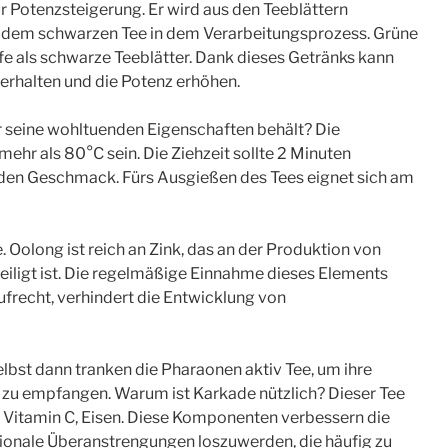
ur Potenzsteigerung. Er wird aus den Teeblättern
n dem schwarzen Tee in dem Verarbeitungsprozess. Grüne
ffe als schwarze Teeblätter. Dank dieses Getränks kann
erhalten und die Potenz erhöhen.
r seine wohltuenden Eigenschaften behält? Die
hr als 80°C sein. Die Ziehzeit sollte 2 Minuten
rt den Geschmack. Fürs Ausgießen des Tees eignet sich am
. Oolong ist reich an Zink, das an der Produktion von
ligt ist. Die regelmäßige Einnahme dieses Elements
frecht, verhindert die Entwicklung von
elbst dann tranken die Pharaonen aktiv Tee, um ihre
 zu empfangen. Warum ist Karkade nützlich? Dieser Tee
, Vitamin C, Eisen. Diese Komponenten verbessern die
ionale Überanstrengungen loszuwerden, die häufig zu