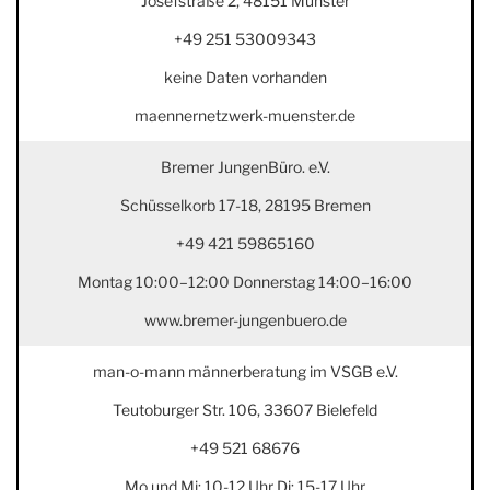
Josefstraße 2, 48151 Münster
+49 251 53009343
keine Daten vorhanden
maennernetzwerk-muenster.de
Bremer JungenBüro. e.V.
Schüsselkorb 17-18, 28195 Bremen
+49 421 59865160
Montag 10:00–12:00 Donnerstag 14:00–16:00
www.bremer-jungenbuero.de
man-o-mann männerberatung im VSGB e.V.
Teutoburger Str. 106, 33607 Bielefeld
+49 521 68676
Mo und Mi: 10-12 Uhr Di: 15-17 Uhr