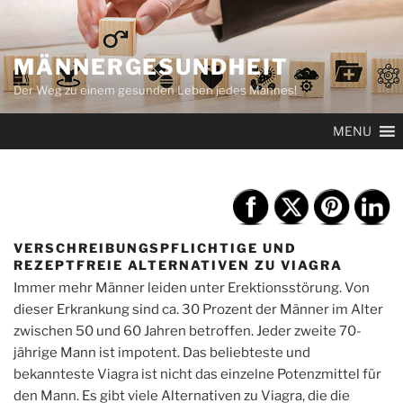
Zum
Inhalt
springen
MÄNNERGESUNDHEIT
Der Weg zu einem gesunden Leben jedes Mannes!
MENU
VERSCHREIBUNGSPFLICHTIGE UND
REZEPTFREIE ALTERNATIVEN ZU VIAGRA
Immer mehr Männer leiden unter Erektionsstörung. Von
dieser Erkrankung sind ca. 30 Prozent der Männer im Alter
zwischen 50 und 60 Jahren betroffen. Jeder zweite 70-
jährige Mann ist impotent. Das beliebteste und
bekannteste Viagra ist nicht das einzelne Potenzmittel für
den Mann. Es gibt viele Alternativen zu Viagra, die die