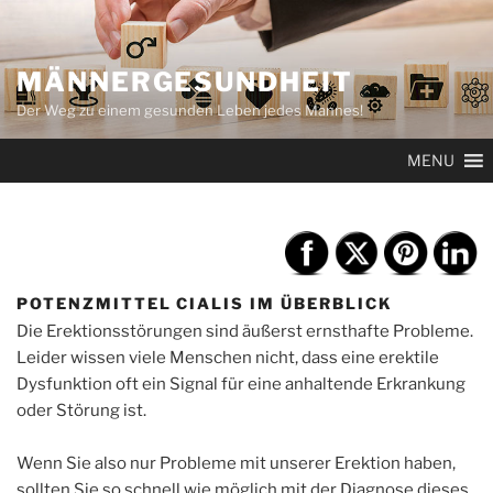
Zum
Inhalt
springen
MÄNNERGESUNDHEIT
Der Weg zu einem gesunden Leben jedes Mannes!
MENU
POTENZMITTEL CIALIS IM ÜBERBLICK
Die Erektionsstörungen sind äußerst ernsthafte Probleme.
Leider wissen viele Menschen nicht, dass eine erektile
Dysfunktion oft ein Signal für eine anhaltende Erkrankung
oder Störung ist.
Wenn Sie also nur Probleme mit unserer Erektion haben,
sollten Sie so schnell wie möglich mit der Diagnose dieses