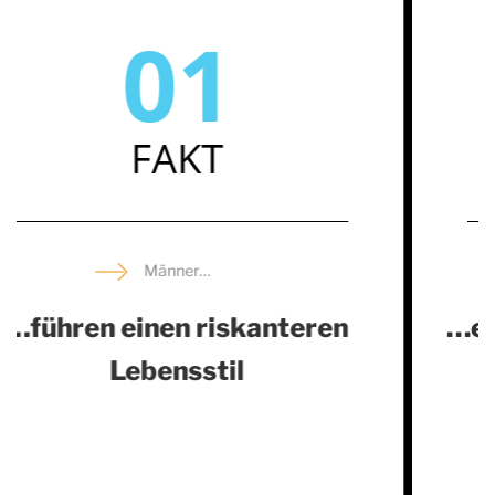
02
FAKT
Männer…
…erkranken häufiger an Herz-
Kreislauf-Erkrankungen