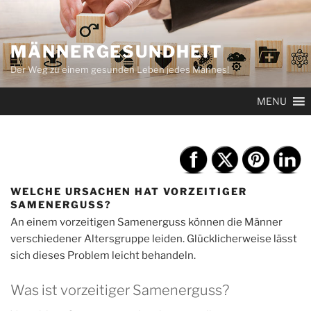
Zum
Inhalt
springen
MÄNNERGESUNDHEIT
Der Weg zu einem gesunden Leben jedes Mannes!
MENU
WELCHE URSACHEN HAT VORZEITIGER
SAMENERGUSS?
An einem vorzeitigen Samenerguss können die Männer
verschiedener Altersgruppe leiden. Glücklicherweise lässt
sich dieses Problem leicht behandeln.
Was ist vorzeitiger Samenerguss?