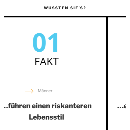
WUSSTEN SIE’S?
02
FAKT
Männer…
…erkranken häufiger an Herz-
Kreislauf-Erkrankungen