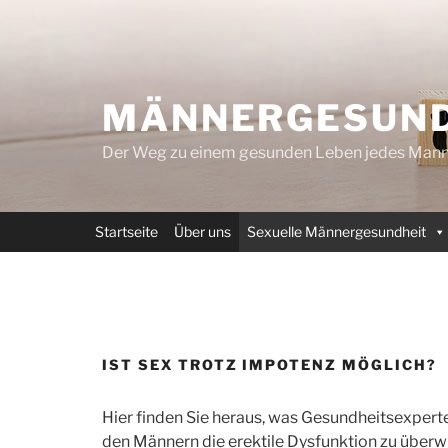
Zum
Inhalt
springen
MÄNNERGESUND
Der Weg zu einem gesunden Leben jedes Mann
Startseite
Über uns
Sexuelle Männergesundheit
IST SEX TROTZ IMPOTENZ MÖGLICH?
Hier finden Sie heraus, was Gesundheitsexpert
den Männern die erektile Dysfunktion zu überw