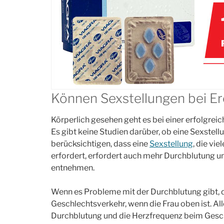
07
FAKT
Können Sexstellungen bei Er
Männer…
Körperlich gesehen geht es bei einer erfolgreic
e
…haben häufiger Aids
…sterb
Es gibt keine Studien darüber, ob eine Sexstellu
Jahre 
berücksichtigen, dass eine
Sexstellung
, die vi
erfordert, erfordert auch mehr Durchblutung un
Her
entnehmen.
Wenn es Probleme mit der Durchblutung gibt, d
Geschlechtsverkehr, wenn die Frau oben ist. All
Durchblutung und die Herzfrequenz beim Gesc