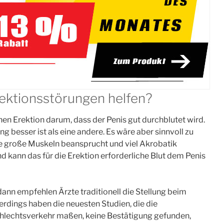
08
01
FAKT
FAKT
ektionsstörungen helfen?
Männer…
Männer…
hen Erektion darum, dass der Penis gut durchblutet wird.
en rund sieben
…führen einen
ng besser ist als eine andere. Es wäre aber sinnvoll zu
früher an einem
riskanteren
ele große Muskeln beansprucht und viel Akrobatik
d kann das für die Erektion erforderliche Blut dem Penis
zinfarkt als
Lebensstil
Frauen.
ann empfehlen Ärzte traditionell die Stellung beim
erdings haben die neuesten Studien, die die
hlechtsverkehr maßen, keine Bestätigung gefunden,